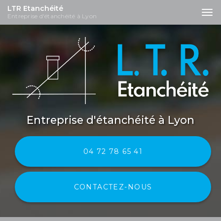
LTR Etanchéité
To
Entreprise d'étanchéité à Lyon
nav
Aller
au
contenu
principal
Entreprise d'étanchéité
à Lyon
04 72 78 65 41
CONTACTEZ-
NOUS