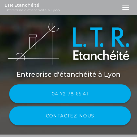
LTR Etanchéité
Tog
Entreprise d'étanchéité à Lyon
nav
Aller
au
contenu
principal
Entreprise d'étanchéité
à Lyon
04 72 78 65 41
CONTACTEZ-
NOUS